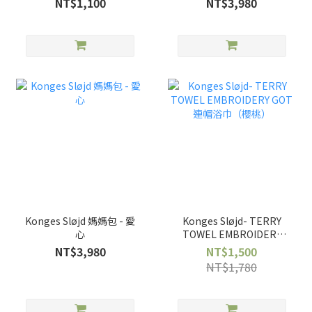
NT$1,100
NT$3,980
Konges Sløjd 媽媽包 - 愛
Konges Sløjd- TERRY
心
TOWEL EMBROIDERY
GOT 連帽浴巾（櫻桃）
NT$3,980
NT$1,500
NT$1,780