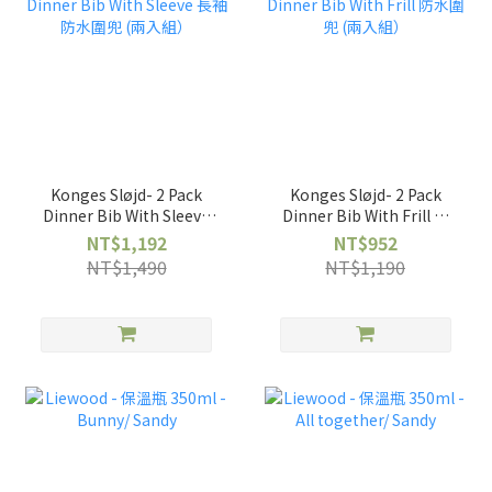
Konges Sløjd- 2 Pack
Konges Sløjd- 2 Pack
Dinner Bib With Sleeve
Dinner Bib With Frill 防
長袖防水圍兜 (兩入組）
水圍兜 (兩入組）
NT$1,192
NT$952
NT$1,490
NT$1,190