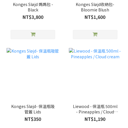
Konges Sløjd 媽媽包 -
Konges Sløjd收納包-
Black
Bloomie Blush
NT$3,800
NT$1,600
Konges Sløjd- 保溫瓶吸
Liewood - 保溫瓶 500ml
管蓋 Lids
- Pineapples / Cloud
cream
NT$350
NT$1,190