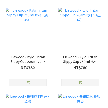
Liewood - Kylo Tritan
Liewood - Kylo Tritan
Sippy Cup 280ml 水杯
Sippy Cup 280ml 水杯
（愛心）
（星球）
NT$780
NT$780