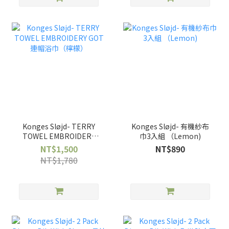
Konges Sløjd- TERRY
Konges Sløjd- 有機紗布
TOWEL EMBROIDERY
巾3入組 （Lemon)
GOT 連帽浴巾（檸檬）
NT$1,500
NT$890
NT$1,780