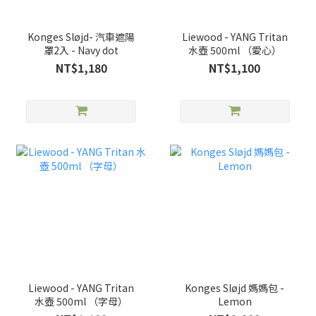
Konges Sløjd- 汽車遮陽
Liewood - YANG Tritan
罩2入 - Navy dot
水壺 500ml （愛心）
NT$1,180
NT$1,100
Liewood - YANG Tritan
Konges Sløjd 媽媽包 -
水壺 500ml （字母）
Lemon