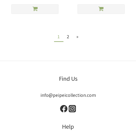
1
2
»
Find Us
info@peipeicollection.com
Help