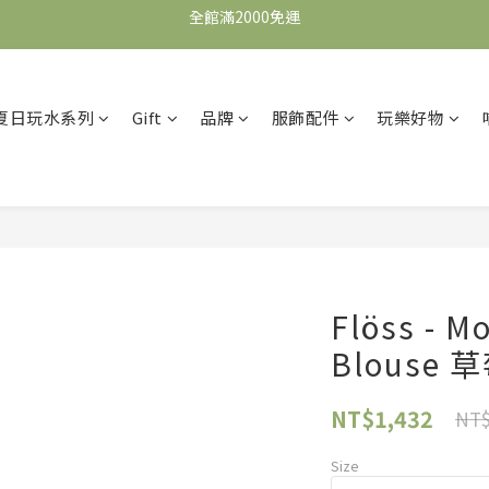
全館滿2000免運
全館滿2000免運
加入會員，即可獲得$100購物金，可立即於首購使用。
滿5000送500購物金，滿8000送800購物金
夏日玩水系列
Gift
品牌
服飾配件
玩樂好物
全館滿2000免運
Flöss - M
Blouse
NT$1,432
NT$
Size