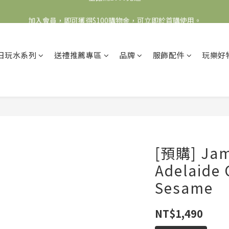
全館滿2000免運
加入會員，即可獲得$100購物金，可立即於首購使用。
滿5000送500購物金，滿8000送800購物金
日玩水系列
送禮推薦專區
品牌
服飾配件
玩樂好
全館滿2000免運
[預購] Jam
Adelaide 
Sesame
NT$1,490