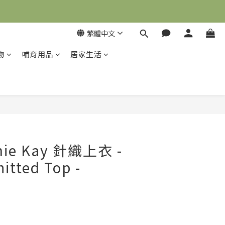
繁體中文
物
哺育用品
居家生活
立即購買
mie Kay 針織上衣 -
tted Top -