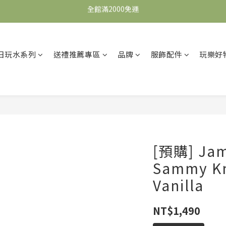
全館滿2000免運
全館滿2000免運
加入會員，即可獲得$100購物金，可立即於首購使用。
滿5000送500購物金，滿8000送800購物金
日玩水系列
送禮推薦專區
品牌
服飾配件
玩樂好
全館滿2000免運
[預購] Ja
Sammy Kni
Vanilla
NT$1,490