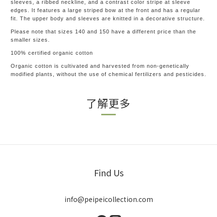
sleeves, a ribbed neckline, and a contrast color stripe at sleeve
edges. It features a large striped bow at the front and has a regular
fit. The upper body and sleeves are knitted in a decorative structure.
Please note that sizes 140 and 150 have a different price than the
smaller sizes.
100% certified organic cotton
Organic cotton is cultivated and harvested from non-genetically
modified plants, without the use of chemical fertilizers and pesticides.
了解更多
Find Us
info@peipeicollection.com