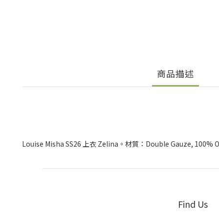
商品描述
Louise Misha SS26 上衣 Zelina。材質：Double Gauze, 100% 
Find Us