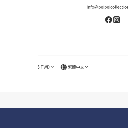
info@peipeicollecti
$
TWD
繁體中文