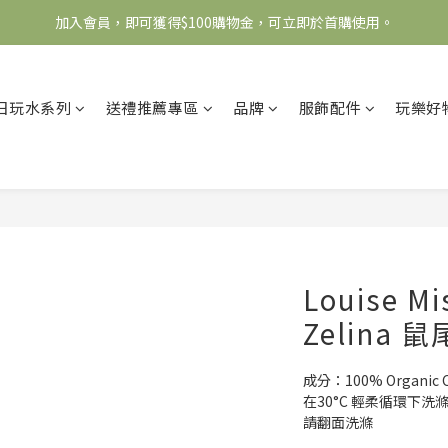
加入會員，即可獲得$100購物金，可立即於首購使用。
全館滿2000免運
滿5000送500購物金，滿8000送800購物金
日玩水系列
送禮推薦專區
品牌
服飾配件
玩樂好
全館滿2000免運
Louise Mi
Zelina
成分：100% Organic C
在30°C 輕柔循環下洗
請翻面洗滌