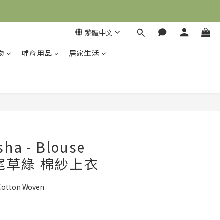
繁體中文
物
哺育用品
居家生活
立即購買
sha - Blouse
 鼠尾草綠 棉紗上衣
otton Woven
滌