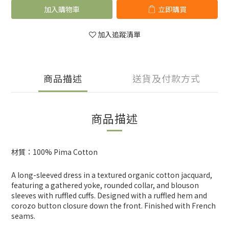
加入購物車
立即購買
加入追蹤清單
商品描述
送貨及付款方式
商品描述
材質：100% Pima Cotton
A long-sleeved dress in a textured organic cotton jacquard,
featuring a gathered yoke, rounded collar, and blouson
sleeves with ruffled cuffs. Designed with a ruffled hem and
corozo button closure down the front. Finished with French
seams.