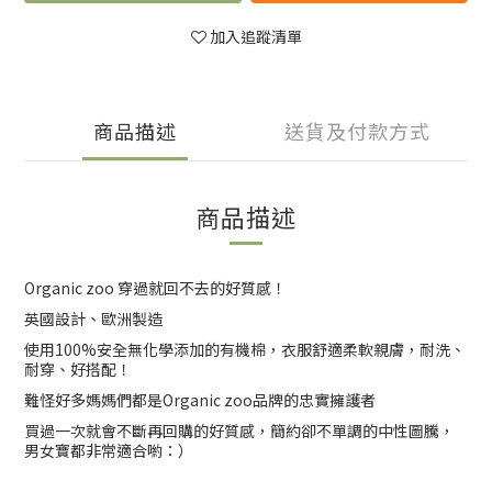
加入追蹤清單
商品描述
送貨及付款方式
商品描述
Organic zoo 穿過就回不去的好質感！
英國設計、歐洲製造
使用100%安全無化學添加的有機棉，衣服舒適柔軟親膚，耐洗、
耐穿、好搭配！
難怪好多媽媽們都是Organic zoo品牌的忠實擁護者
買過一次就會不斷再回購的好質感，簡約卻不單調的中性圖騰，
男女寶都非常適合喲：）