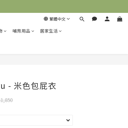
繁體中文
物
哺育用品
居家生活
立即購買
Cru - 米色包屁衣
1,850