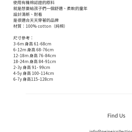
使用有機棉認證的原料
就是想要給孩子們一個舒適、柔軟的童年
設計清新、耐看
是很適合天天穿著的品牌
材質：100% cotton（純棉）
尺寸參考：
3-6m 身高 61-68cm
6-12m 身高 68-76cm
12-18m 身高 76-84cm
18-24m 身高 84-91cm
2-3y 身高 91- 99cm
4-5y 身高 100-114cm
6-7y 身高115-128cm
Find Us
info@peipeicollecti