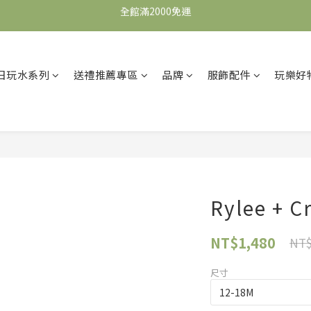
全館滿2000免運
全館滿2000免運
加入會員，即可獲得$100購物金，可立即於首購使用。
滿5000送500購物金，滿8000送800購物金
日玩水系列
送禮推薦專區
品牌
服飾配件
玩樂好
全館滿2000免運
Rylee + 
NT$1,480
NT$
尺寸