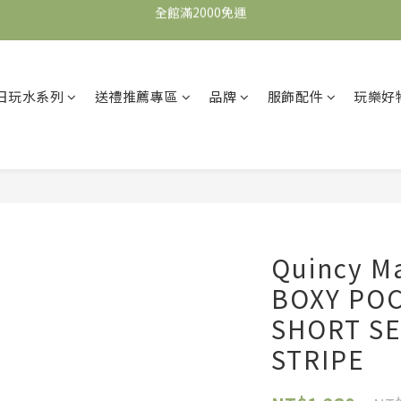
全館滿2000免運
加入會員，即可獲得$100購物金，可立即於首購使用。
滿5000送500購物金，滿8000送800購物金
日玩水系列
送禮推薦專區
品牌
服飾配件
玩樂好
全館滿2000免運
Quincy 
BOXY POC
SHORT SE
STRIPE