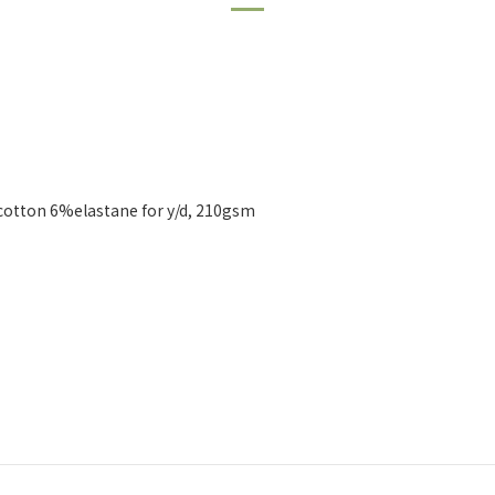
cotton 6%elastane for y/d, 210gsm