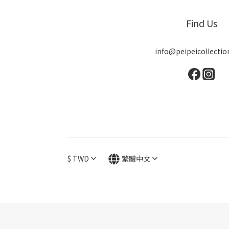
Find Us
info@peipeicollecti
$
TWD
繁體中文