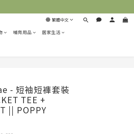
繁體中文
物
哺育用品
居家生活
立即購買
Mae - 短袖短褲套裝
KET TEE +
T || POPPY