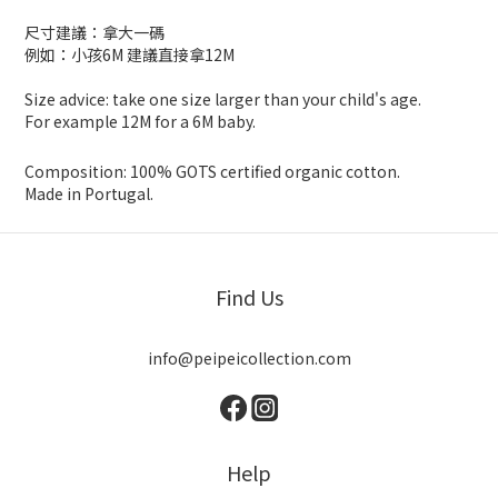
尺寸建議：拿大一碼
例如：小孩6M 建議直接拿12M
Size advice: take one size larger than your child's age.
For example 12M for a 6M baby.
Composition: 100% GOTS certified organic cotton.
Made in Portugal.
Find Us
info@peipeicollection.com
Help