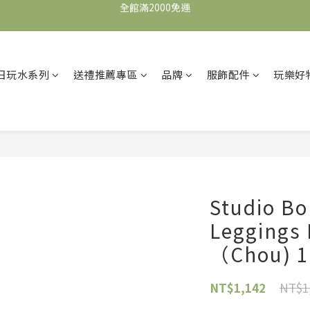
全館滿2000免運
加入會員，即可獲得$100購物金，可立即於首購使用。
滿5000送500購物金，滿8000送800購物金
日玩水系列
送禮推薦專區
品牌
服飾配件
玩樂好
全館滿2000免運
Studio Bo
Legging
（Chou) 1
NT$1
NT$1,142