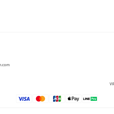
on.com
V