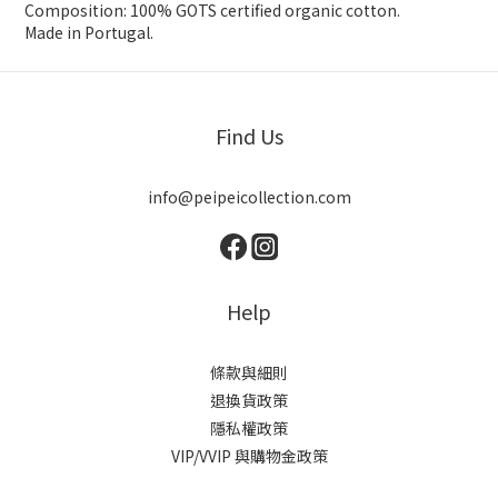
Composition: 100% GOTS certified organic cotton.
Made in Portugal.
Find Us
info@peipeicollection.com
Help
條款與細則
退換貨政策
隱私權政策
VIP/VVIP 與購物金政策