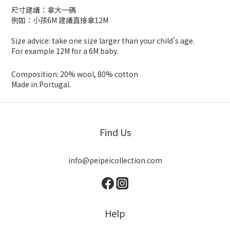
尺寸建議：拿大一碼
例如：小孩6M 建議直接拿12M
Size advice: take one size larger than your child's age.
For example 12M for a 6M baby.
Composition: 20% wool, 80% cotton
Made in Portugal.
Find Us
info@peipeicollection.com
Help