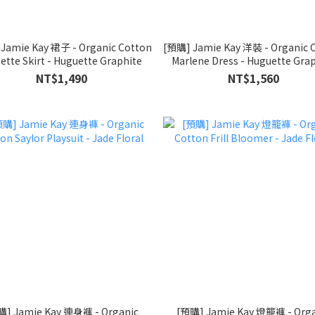
Jamie Kay 裙子 - Organic Cotton
[預購] Jamie Kay 洋裝 - Organic 
ette Skirt - Huguette Graphite
Marlene Dress - Huguette Gra
NT$1,490
NT$1,560
購] Jamie Kay 連身褲 - Organic
[預購] Jamie Kay 燈籠褲 - Orga