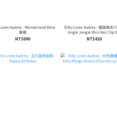
 Loves Audrey - Wonderland Alice
Billy Loves Audrey - 聖誕髮
髮箍
Jingle Jangle Mini Hair Clip 
(season)
NT$690
NT$420