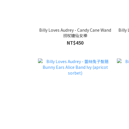
Billy Loves Audrey - Candy Cane Wand
Billy
拐杖糖仙女棒
NT$450