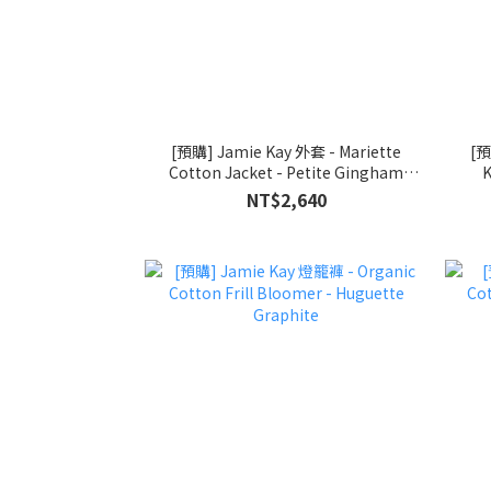
[預購] Jamie Kay 外套 - Mariette
[預
Cotton Jacket - Petite Gingham
K
Graphite
NT$2,640