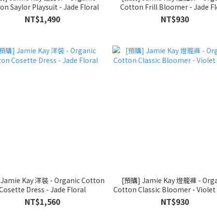
on Saylor Playsuit - Jade Floral
Cotton Frill Bloomer - Jade Fl
NT$1,490
NT$930
Jamie Kay 洋裝 - Organic Cotton
[預購] Jamie Kay 燈籠褲 - Orga
Cosette Dress - Jade Floral
Cotton Classic Bloomer - Violet 
NT$1,560
NT$930