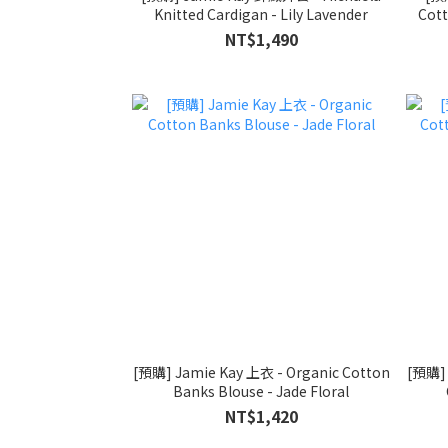
Knitted Cardigan - Lily Lavender
Cott
NT$1,490
[預購] Jamie Kay 上衣 - Organic Cotton
[預購] 
Banks Blouse - Jade Floral
NT$1,420