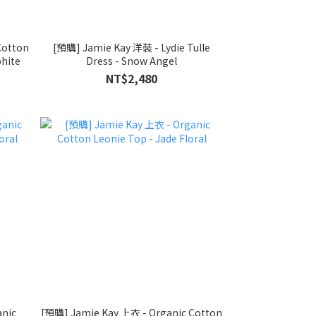
Cotton
[預購] Jamie Kay 洋裝 - Lydie Tulle
phite
Dress - Snow Angel
NT$2,480
nic
[預購] Jamie Kay 上衣 - Organic Cotton