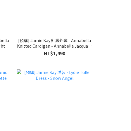
ella
[預購] Jamie Kay 針織外套 - Annabella
ght
Knitted Cardigan - Annabella Jacquard
Deep Well
NT$1,490