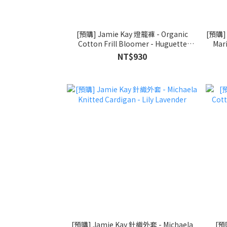
[預購] Jamie Kay 燈籠褲 - Organic
[預購] 
Cotton Frill Bloomer - Huguette
Mari
Graphite
NT$930
[預購] Jamie Kay 針織外套 - Michaela
[預