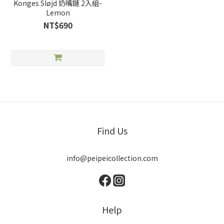
Konges Sløjd 奶嘴鏈 2入組-
Lemon
NT$690
Find Us
info@peipeicollection.com
Help