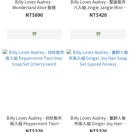
Billy Loves Audrey -
Billy Loves Audrey - 聖誕髮夾
Wonderland Alice 髮箍
六入組 Jingle Jangle Mini
Hair Clip Set (season)
NT$690
NT$420
Billy Loves Audrey - 拐杖髮夾
Billy Loves Audrey - 薑餅人髮
兩入組 Peppermint Twirl
夾兩入組 Ginger Joy Hair
Hair Snap Set (cherry swirl)
Snap Set (spiced honey)
NT$320
NT$320