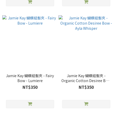
Jamie Kay 蝴蝶結髮夾 - Fairy
Jamie Kay 蝴蝶結髮夾 -
Bow - Lumiere
Organic Cotton Desiree Bow
- Ayla Whisper
NT$350
NT$350