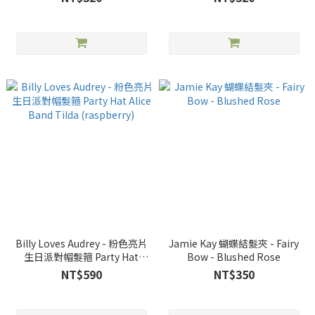
Billy Loves Audrey - 粉色亮片
Jamie Kay 蝴蝶結髮夾 - Fairy
生日派對帽髮箍 Party Hat
Bow - Blushed Rose
Alice Band Tilda (raspberry)
NT$590
NT$350