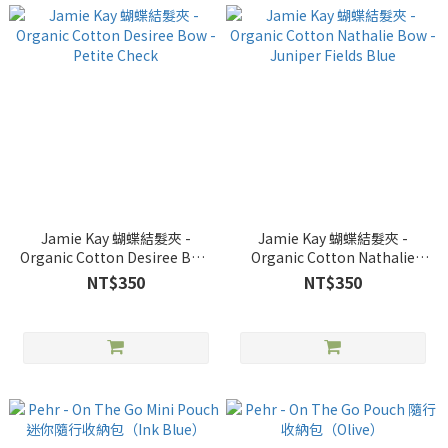
Jamie Kay 蝴蝶結髮夾 -
Jamie Kay 蝴蝶結髮夾 -
Organic Cotton Desiree Bow
Organic Cotton Nathalie
- Petite Check
Bow - Juniper Fields Blue
NT$350
NT$350