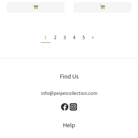
1
2
3
4
5
Find Us
info@peipeicollection.com
Help