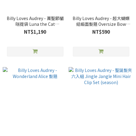
Billy Loves Audrey - 萬聖節貓
Billy Loves Audrey - 超大蝴蝶
咪提袋 Luna the Cat
結緞面髮箍 Oversize Bow
Halloween Basket
Alice Hair Band
NT$1,190
NT$590