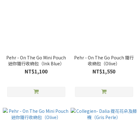
Pehr - On The Go Mini Pouch
Pehr - On The Go Pouch 隨行
迷你隨行收納包（Ink Blue）
收納包（Olive）
NT$1,100
NT$1,550