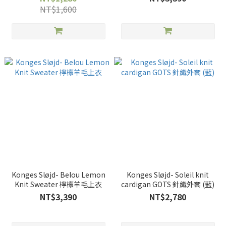
NT$1,600
Konges Sløjd- Belou Lemon
Konges Sløjd- Soleil knit
Knit Sweater 檸檬羊毛上衣
cardigan GOTS 針織外套 (藍)
NT$3,390
NT$2,780