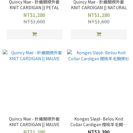
Quincy Mae - 針織開襟外套
Quincy Mae - 針織開襟外套
KNIT CARDIGAN || PETAL
KNIT CARDIGAN || NATURAL
NT$1,280
NT$1,280
NT$1,600
NT$1,600
Quincy Mae - 針織開襟外套
Konges Sløjd- Belou Knit
KNIT CARDIGAN || MAUVE
Collar Cardigan 櫻桃羊毛開襟
衫
NT$1,280
NT$3,390