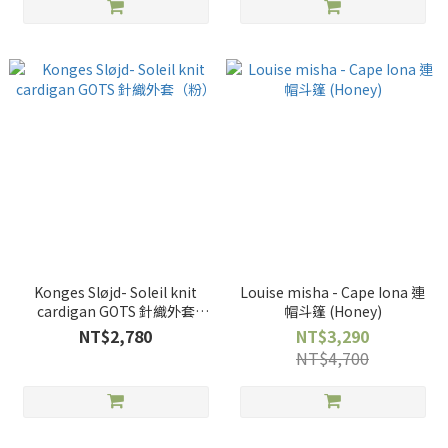
Konges Sløjd- Soleil knit
Louise misha - Cape Iona 連
cardigan GOTS 針織外套
帽斗篷 (Honey)
（粉）
NT$2,780
NT$3,290
NT$4,700