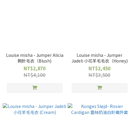
Louise misha - Jumper Alicia
Louise misha - Jumper
鉤針毛衣（Blush)
Jadeli 小花羊毛毛衣（Honey)
NT$2,870
NT$2,450
NT$4,100
NT$3,500