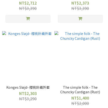
NT$2,712
NT$2,373
NT$3,390
NT$3,390
Konges Sløjd- 櫻桃針織外套
The simple folk - The
Chuncky Cardigan (Rust)
NT$2,303
NT$1,400
NT$3,290
NT$2,000