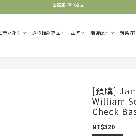
全館滿2000免運
全館滿2000免運
加入會員，即可獲得$100購物金，可立即於首購使用。
滿5000送500購物金，滿8000送800購物金
日玩水系列
送禮推薦專區
品牌
服飾配件
玩樂好
全館滿2000免運
[預購] Jam
William So
Check Ba
NT$320